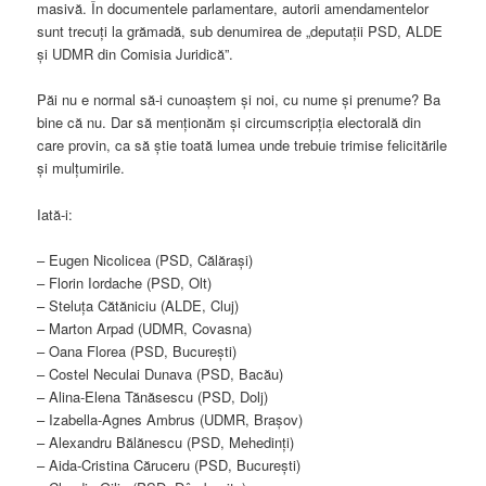
masivă. În documentele parlamentare, autorii amendamentelor
sunt trecuți la grămadă, sub denumirea de „deputații PSD, ALDE
și UDMR din Comisia Juridică”.
Păi nu e normal să-i cunoaștem și noi, cu nume și prenume? Ba
bine că nu. Dar să menționăm și circumscripția electorală din
care provin, ca să știe toată lumea unde trebuie trimise felicitările
și mulțumirile.
Iată-i:
– Eugen Nicolicea (PSD, Călărași)
– Florin Iordache (PSD, Olt)
– Steluța Cătăniciu (ALDE, Cluj)
– Marton Arpad (UDMR, Covasna)
– Oana Florea (PSD, București)
– Costel Neculai Dunava (PSD, Bacău)
– Alina-Elena Tănăsescu (PSD, Dolj)
– Izabella-Agnes Ambrus (UDMR, Brașov)
– Alexandru Bălănescu (PSD, Mehedinți)
– Aida-Cristina Căruceru (PSD, București)