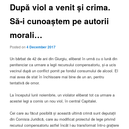
După viol a venit și crima.
Să-i cunoaștem pe autorii
morali…
Posted on
4 December 2017
Un bărbat de 42 de ani din Giurgiu, eliberat în urmă cu o lună din
penitenciar ca urmare a legii r
ecursului compensatoriu, și-a ucis
vecinul după un conflict pornit pe fondul consumului de alcool. El
mai avea de stat în închisoare mai bine de un an, pentru
tentativă de omor.
La începutul lunii noiembrie, un violator eliberat tot ca urmare a
acestei legi a comis un nou viol, în central Capitalei.
Cei care au făcut posibilă și această ultimă crimă sunt deputații
din Comisia Juridică, care au modificat proiectul de lege privind
recursul compensatoriu astfel încât l-au transformat într-o grațiere