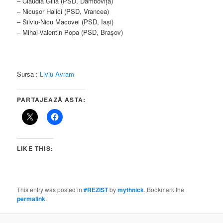
– Claudia Gilia (PSD, Dâmbovița)
– Nicușor Halici (PSD, Vrancea)
– Silviu-Nicu Macovei (PSD, Iași)
– Mihai-Valentin Popa (PSD, Brașov)
Sursa :
Liviu Avram
PARTAJEAZĂ ASTA:
LIKE THIS:
This entry was posted in
#REZIST
by
mythnick
. Bookmark the
permalink
.