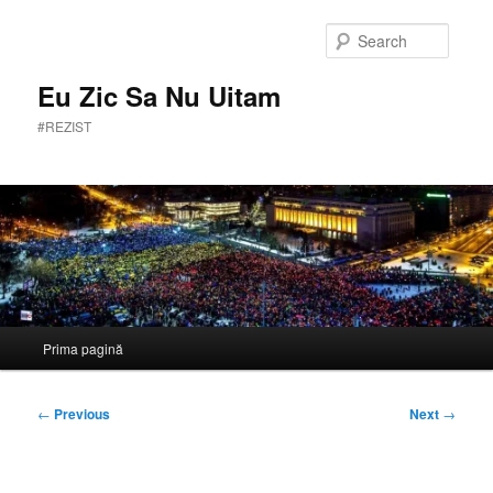
Skip
to
Searc
primary
content
Eu Zic Sa Nu Uitam
#REZIST
Main
Prima pagină
menu
Post
←
Previous
Next
→
navigation