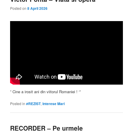
Posted on
8 April 2026
” Cine a irosit ani din viitorul Romaniei ! ‘”
Posted in
#REZIST
,
Interese Mari
RECORDER – Pe urmele