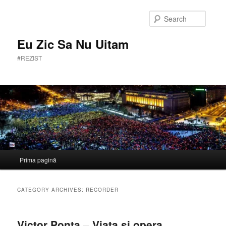
Skip
Skip
to
to
Searc
primary
secondary
content
content
Eu Zic Sa Nu Uitam
#REZIST
Main
Prima pagină
menu
CATEGORY ARCHIVES:
RECORDER
Victor Ponta – Viata si opera