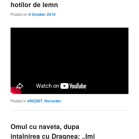
hotilor de lemn
Posted on
9 October 2019
Posted in
#REZIST
,
Recorder
Omul cu naveta, dupa
intalnirea cu Dragnea: „Imi